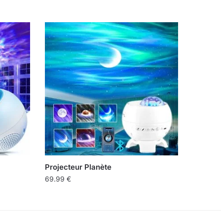
Projecteur Planète
69.99
€