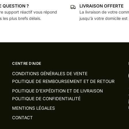
E QUESTION ?
LIVRAISON OFFERTE
plusieurs
re support réactif vous répond
La livraison de votre co
variations.
 les plus brefs délais.
jusqu'à votre domicile est 
Les
options
peuvent
être
choisies
sur
CENTRE D’AIDE
la
page
CONDITIONS GÉNÉRALES DE VENTE
du
POLITIQUE DE REMBOURSEMENT ET DE RETOUR
produit
POLITIQUE D’EXPÉDITION ET DE LIVRAISON
POLITIQUE DE CONFIDENTIALITÉ
MENTIONS LÉGALES
CONTACT