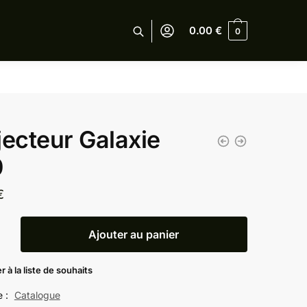
0.00
€
0
jecteur Galaxie
0
€
Ajouter au panier
eur
r à la liste de souhaits
e :
Catalogue