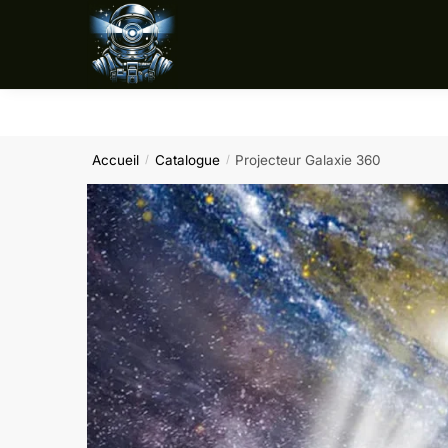
Sauter
Skip
à
to
la
content
navigation
Accueil
Catalogue
Projecteur Galaxie 360
/
/