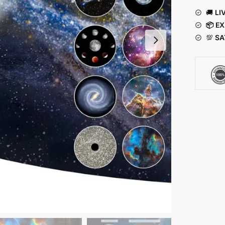
🚚
LI
📦 E
💯
SA