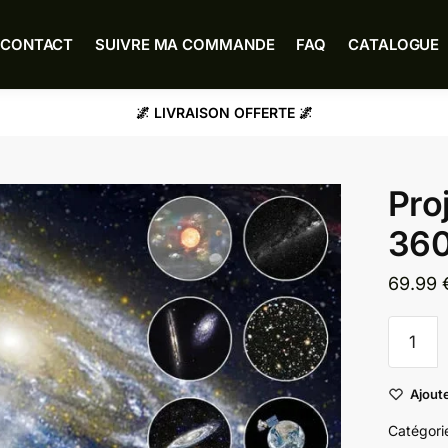
CONTACT
SUIVRE MA COMMANDE
FAQ
CATALOGUE
🌌 LIVRAISON OFFERTE 🌌
Pro
36
69.99
quantité
de
Project
Ajoute
Galaxie
360
Catégori