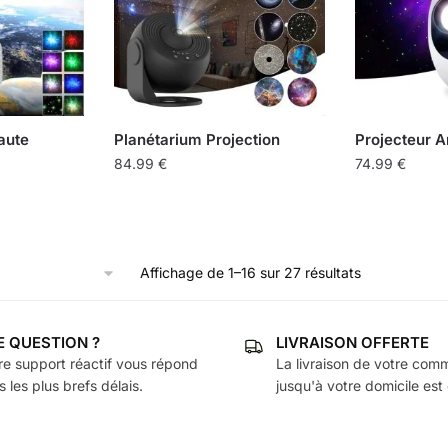
Les
options
peuvent
être
choisies
sur
aute
Planétarium Projection
Projecteur 
la
84.99
€
74.99
€
page
Ce
du
produit
produit
a
plusieurs
Affichage de 1–16 sur 27 résultats
variations.
Les
E QUESTION ?
LIVRAISON OFFERTE
options
re support réactif vous répond
La livraison de votre co
peuvent
 les plus brefs délais.
jusqu'à votre domicile est 
être
choisies
sur