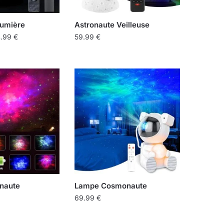
Lumière
Astronaute Veilleuse
Plage
4.99
€
59.99
€
de
prix :
64.99 €
à
94.99 €
naute
Lampe Cosmonaute
69.99
€