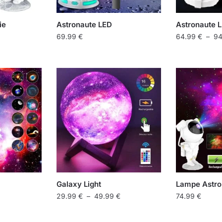
ie
Astronaute LED
Astronaute 
69.99
€
64.99
€
–
9
Ce
produit
a
plusieurs
variations.
Les
options
peuvent
être
choisies
sur
Galaxy Light
Lampe Astro
la
Plage
29.99
€
–
49.99
€
74.99
€
page
de
Ce
du
prix :