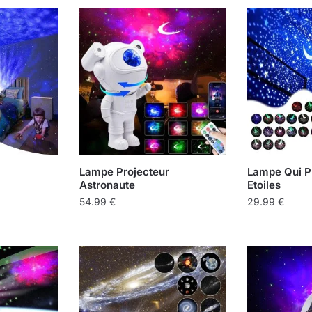
produit
produit
29.99 €
a
à
plusieurs
49.99 €
variations.
Les
options
peuvent
être
choisies
sur
Lampe Projecteur
Lampe Qui P
la
Astronaute
Etoiles
page
54.99
€
29.99
€
du
Ce
produit
produit
a
plusieurs
variations.