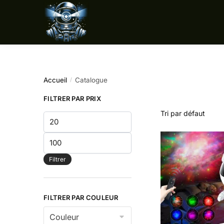
Sauter
Skip
à
to
la
content
navigation
Accueil
Catalogue
/
FILTRER PAR PRIX
Prix
min
Prix
max
Filtrer
FILTRER PAR COULEUR