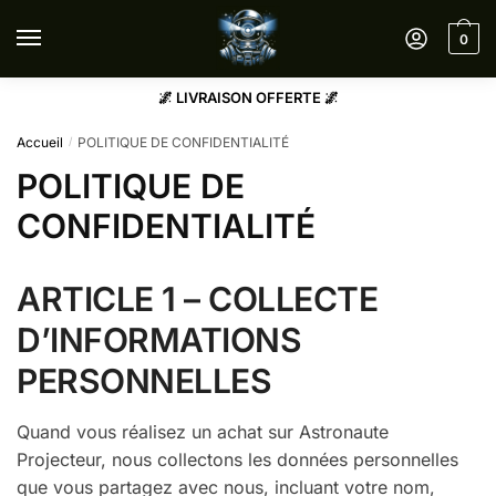
Sauter
Skip
à
to
0
la
content
navigation
🌌 LIVRAISON OFFERTE 🌌
Accueil
POLITIQUE DE CONFIDENTIALITÉ
/
POLITIQUE DE
CONFIDENTIALITÉ
ARTICLE 1 – COLLECTE
D’INFORMATIONS
PERSONNELLES
Quand vous réalisez un achat sur Astronaute
Projecteur, nous collectons les données personnelles
que vous partagez avec nous, incluant votre nom,