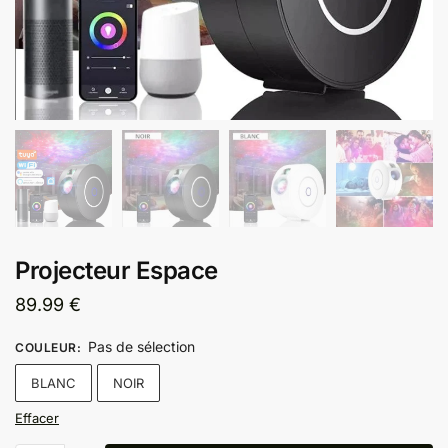
Projecteur Espace
89.99
€
Pas de sélection
COULEUR
:
BLANC
NOIR
Effacer