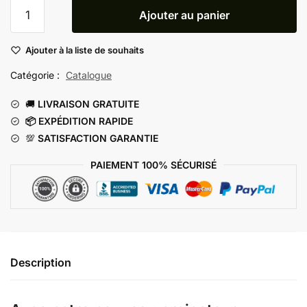
quantité
Ajouter au panier
de
Projecteur
Ajouter à la liste de souhaits
Espace
Catégorie :
Catalogue
🚚
LIVRAISON GRATUITE
📦 EXP
ÉDITION RAPIDE
💯
SATISFACTION GARANTIE
PAIEMENT 100% SÉCURISÉ
Description